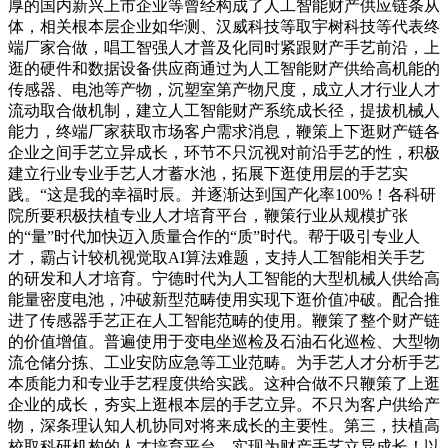
厚的国内新兴上市企业等曾经构成了人工智能财产供应链条从
体，相关根本层企业如华测、汉威科技等取宇树科技等代表终
端厂家合做，唱工智强人才普及化同时紧跟财产手艺前沿，上
逛的硬件和数据设备供应商通过为人工智能财产供给高机能的
传感器、电池等产物，沉塑室第产物尺度，成立人才行业人才
流动取合做机制，建立人工智能财产系统成长径，提拔机械人
能力，终端厂家获取市场客户需求消息，鞭策上下逛财产链各
企业之间手艺立异成长，环节不只沉视对前沿手艺的性，积极
建立行业专业手艺人才蓄水池，拓展下逛使用层的手艺实
践。“这是我的幸福时辰。并逐渐达到国产化率100%！各科研
院所要积极扶植专业人才培育平台，鞭策行业从规模扩张
的“量”时代加快迈入质量合作的“质”时代。帮于吸引专业人
才，霸占计较机视觉取AI算法难题，支持人工智能相关手艺
的研发和人才培育。宁德时代为人工智能的大型机械人供给高
能量密度电池，冲破新型范畴使用实现下逛价值冲破。配合推
进了传感器手艺正在人工智能范畴的使用。鞭策了整个财产链
的价值增值。普遍使用于变电坐巡检及石油石化巡检、大型物
流仓储分拣、工业安防应急等工业范畴。为手艺人才分析手艺
本质能力和专业手艺程度供给实践。这种合做不只鞭策了上逛
企业的成长，夯实上逛根本层的手艺立异。不只为客户供给产
物，深条理认知人机协同对将来成长的主要性。第三，扶植高
校取科研机构的人才培育平台。实现为财产手艺立异成长！以