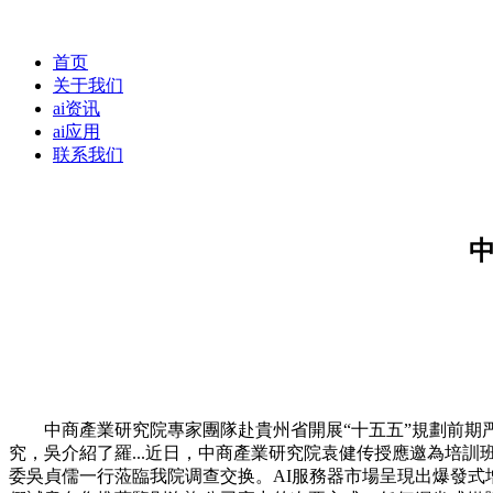
首页
关于我们
ai资讯
ai应用
联系我们
中商產業研究院專家團隊赴貴州省開展“十五五”規劃前期严沉
究，吳介紹了羅...近日，中商產業研究院袁健传授應邀為培訓班
委吳貞儒一行蒞臨我院调查交换。AI服務器市場呈現出爆發式增