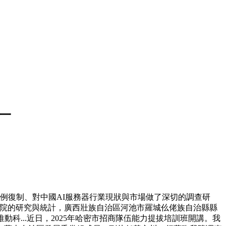
一
体例復制、對中國AI服務器行業現狀與市場做了深切的調查研
業研究院的研究與統計，廣西壯族自治區河池市羅城仫佬族自治縣縣
科...近日，2025年哈密市招商隊伍能力提拔培訓班開講。我