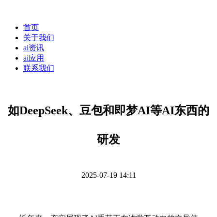
首页
关于我们
ai资讯
ai应用
联系我们
如DeepSeek、豆包和即梦AI等AI东西的
研发
2025-07-19 14:11