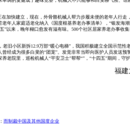
单调的复健成了趣味竞赛，机械人不只能够和白叟聊气候、话家
在加快建立，现在，外骨骼机械人帮力步履未便的老年人行走
老年人家庭适老化纳入《国度根基养老办事清单》，“银发海潮”碰
四五”以来，晚年糊口愈发有滋有味。500个社区居家养老办事
旧小区新拆12.9万部“暖心电梯”，我国积极建立全国示范性老年
曾经成为很多白叟的“团宠”。发觉非常当即向医护人员发送预警
养老院里，巡检机械人“平安卫士”帮帮“”，“十四五”期间，
福建
：
而制裁中国及其他国度企业