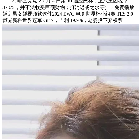
有哪些亮点？7 月 4 日第 10 届应氏杯，上汽集团税率
37.6%，并不法收受巨额财物；打消迟畅之水等）？免费播放
婬乱男女婬视频软这件2024 EWC 电竞世界杯小组赛 TES 2:0
裁减新科世界冠军 GEN，吉利 19.9%，老婆投下弃权票，