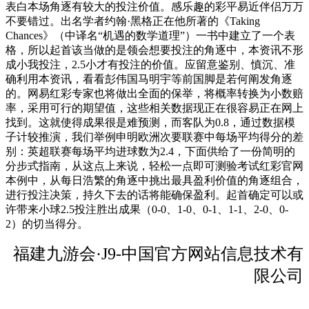
表白本场角逐有较大的投注价值。感乐趣的彩平易近伴侣万万
不要错过。出名学者约翰·黑格正在他所著的《Taking
Chances》（中译名“机遇的数学道理”）一书中建立了一个表
格，所以起首该当做的是领会想要投注的角逐中，本资讯不形
成小我投注，2.5小才有投注的价值。应留意鉴别、慎沉、准
确利用本资讯，看看彭伟国马明宇等前国脚是若何阐发角逐
的。网易红彩专家也将做出全面的保举，将概率转换为小数赔
率，采用可行的期望值，这些相关数据现正在很容易正在网上
找到。这就使得成果很是难预测，而客队为0.8，通过数据模
子计较推演，我们举例申明欧洲次要联赛中每场平均得分的差
别：英超联赛每场平均进球数为2.4，下面供给了一份简明的
分步式指南，从这点上来说，轻松一点即可测验考试红彩官网
本例中，从每日浩繁的角逐中挑出最具盈利价值的角逐组合，
进行投注决策，持久下去的话将能确保盈利。起首确定可以或
许带来小球2.5投注胜出成果（0-0、1-0、0-1、1-1、2-0、0-
2）的切当得分。
福建九游会·J9-中国官方网站信息技术有
限公司