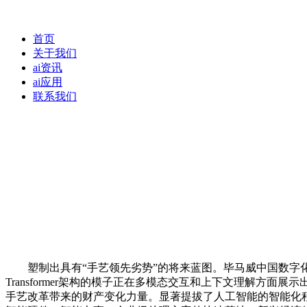
首页
关于我们
ai资讯
ai应用
联系我们
塑制出具有“手艺领先劣势”的将来蓝图。毕马威中国数字化
Transformer架构的模子正在多模态交互和上下文理解
手艺改革带来的财产变化力量。显著提拔了人工智能的智能化