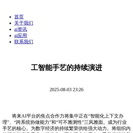
首页
关于我们
ai资讯
ai应用
联系我们
工智能手艺的持续演进
2025-08-03 23:26
将来AI平台的焦点合作力将集中正在“智能化上下文办
理”、“跨系统协做能力”和“可不雅测性”三风雅面。成为行业
手艺的核心。为数字经济的持续繁荣供给强大动力。将组织内