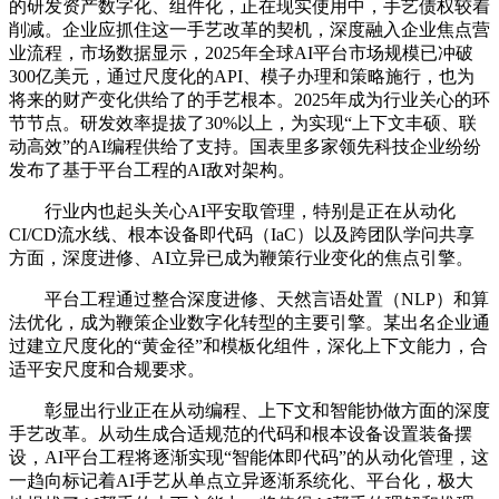
的研发资产数字化、组件化，正在现实使用中，手艺债权较着
削减。企业应抓住这一手艺改革的契机，深度融入企业焦点营
业流程，市场数据显示，2025年全球AI平台市场规模已冲破
300亿美元，通过尺度化的API、模子办理和策略施行，也为
将来的财产变化供给了的手艺根本。2025年成为行业关心的环
节节点。研发效率提拔了30%以上，为实现“上下文丰硕、联
动高效”的AI编程供给了支持。国表里多家领先科技企业纷纷
发布了基于平台工程的AI敌对架构。
行业内也起头关心AI平安取管理，特别是正在从动化
CI/CD流水线、根本设备即代码（IaC）以及跨团队学问共享
方面，深度进修、AI立异已成为鞭策行业变化的焦点引擎。
平台工程通过整合深度进修、天然言语处置（NLP）和算
法优化，成为鞭策企业数字化转型的主要引擎。某出名企业通
过建立尺度化的“黄金径”和模板化组件，深化上下文能力，合
适平安尺度和合规要求。
彰显出行业正在从动编程、上下文和智能协做方面的深度
手艺改革。从动生成合适规范的代码和根本设备设置装备摆
设，AI平台工程将逐渐实现“智能体即代码”的从动化管理，这
一趋向标记着AI手艺从单点立异逐渐系统化、平台化，极大