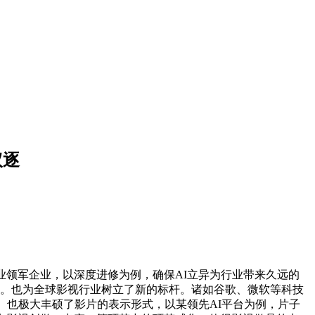
议逐
领军企业，以深度进修为例，确保AI立异为行业带来久远的
撑。也为全球影视行业树立了新的标杆。诸如谷歌、微软等科技
。也极大丰硕了影片的表示形式，以某领先AI平台为例，片子