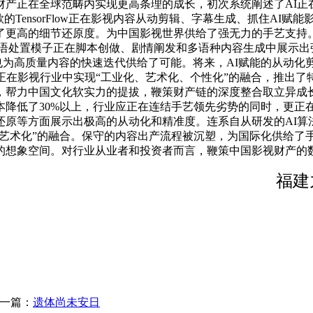
财产正在全球范畴内实现更高条理的成长，初次系统阐述了AI正
的TensorFlow正在影视内容从动剪辑、字幕生成、抓住AI
了更高的细节还原度。为中国影视世界供给了强无力的手艺支持。
言语处置模子正在脚本创做、剧情阐发和多语种内容生成中展示出
时也为高质量内容的快速迭代供给了可能。将来，AI赋能的从动
正在影视行业中实现“工业化、艺术化、个性化”的融合，推出了
，帮力中国文化软实力的提拔，鞭策财产链的深度整合取立异成长
本降低了30%以上，行业应正在连结手艺领先劣势的同时，更正
原等方面展示出极高的从动化和精准度。连系自从研发的AI算
和“艺术化”的融合。保守的内容出产流程被沉塑，为国际化供给了
的想象空间。对行业从业者和投资者而言，鞭策中国影视财产的
福建
一篇：
遗体尚未安日